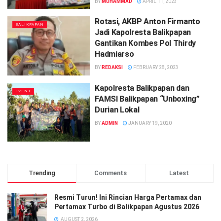
BY
MUHAMMAD
APRIL 11, 2023
Rotasi, AKBP Anton Firmanto
BALIKPAPAN
Jadi Kapolresta Balikpapan
Gantikan Kombes Pol Thirdy
Hadmiarso
BY
REDAKSI
FEBRUARY 28, 2023
Kapolresta Balikpapan dan
EVENT
FAMSI Balikpapan “Unboxing”
Durian Lokal
BY
ADMIN
JANUARY 19, 2020
Trending
Comments
Latest
Resmi Turun! Ini Rincian Harga Pertamax dan
Pertamax Turbo di Balikpapan Agustus 2026
AUGUST 2, 2026