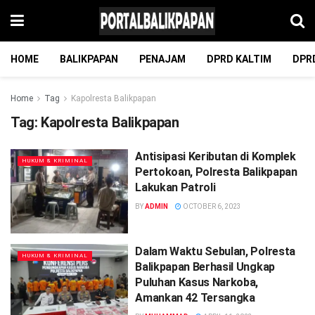
HOME
BALIKPAPAN
PENAJAM
DPRD KALTIM
DPR
Home
Tag
Kapolresta Balikpapan
Tag:
Kapolresta Balikpapan
Antisipasi Keributan di Komplek
HUKUM & KRIMINAL
Pertokoan, Polresta Balikpapan
Lakukan Patroli
BY
ADMIN
OCTOBER 6, 2023
Dalam Waktu Sebulan, Polresta
HUKUM & KRIMINAL
Balikpapan Berhasil Ungkap
Puluhan Kasus Narkoba,
Amankan 42 Tersangka