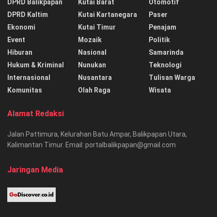
DPRD Balikpapan
Kutai Barat
Otomotif
DPRD Kaltim
Kutai Kartanegara
Paser
Ekonomi
Kutai Timur
Penajam
Event
Mozaik
Politik
Hiburan
Nasional
Samarinda
Hukum & Kriminal
Nunukan
Teknologi
Internasional
Nusantara
Tulisan Warga
Komunitas
Olah Raga
Wisata
Alamat Redaksi
Jalan Pattimura, Kelurahan Batu Ampar, Balikpapan Utara,
Kalimantan Timur. Email: portalbalikpapan@gmail.com
Jaringan Media