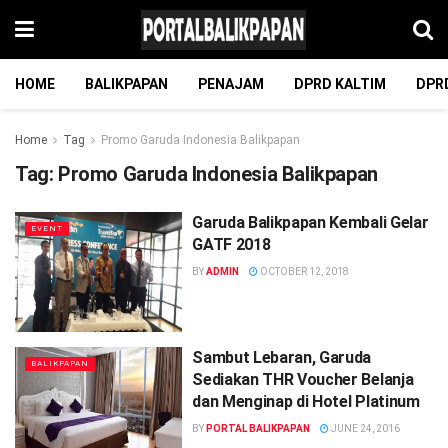
HOME
BALIKPAPAN
PENAJAM
DPRD KALTIM
DPR
Home
Tag
Promo Garuda Indonesia Balikpapan
Tag:
Promo Garuda Indonesia Balikpapan
Garuda Balikpapan Kembali Gelar
EVENT
GATF 2018
BY
ADMIN
OCTOBER 12, 2018
Sambut Lebaran, Garuda
BALIKPAPAN
Sediakan THR Voucher Belanja
dan Menginap di Hotel Platinum
BY
PORTAL BALIKPAPAN
JUNE 24, 2016