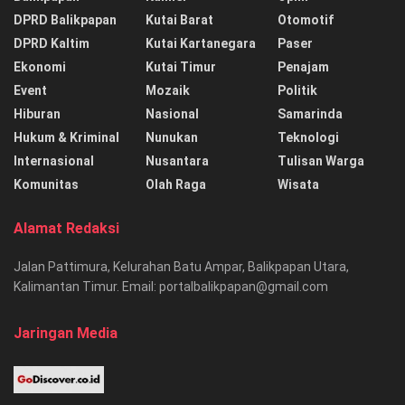
DPRD Balikpapan
Kutai Barat
Otomotif
DPRD Kaltim
Kutai Kartanegara
Paser
Ekonomi
Kutai Timur
Penajam
Event
Mozaik
Politik
Hiburan
Nasional
Samarinda
Hukum & Kriminal
Nunukan
Teknologi
Internasional
Nusantara
Tulisan Warga
Komunitas
Olah Raga
Wisata
Alamat Redaksi
Jalan Pattimura, Kelurahan Batu Ampar, Balikpapan Utara,
Kalimantan Timur. Email: portalbalikpapan@gmail.com
Jaringan Media