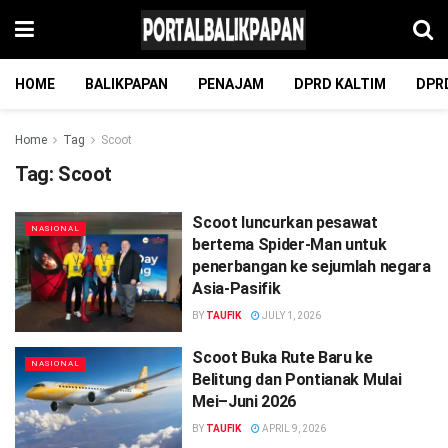
HOME
BALIKPAPAN
PENAJAM
DPRD KALTIM
DPR
Home
Tag
Scoot
Tag:
Scoot
Scoot luncurkan pesawat
NASIONAL
bertema Spider-Man untuk
penerbangan ke sejumlah negara
Asia-Pasifik
BY
TAUFIK
JULY 1, 2026
Scoot Buka Rute Baru ke
NASIONAL
Belitung dan Pontianak Mulai
Mei–Juni 2026
BY
TAUFIK
APRIL 9, 2026