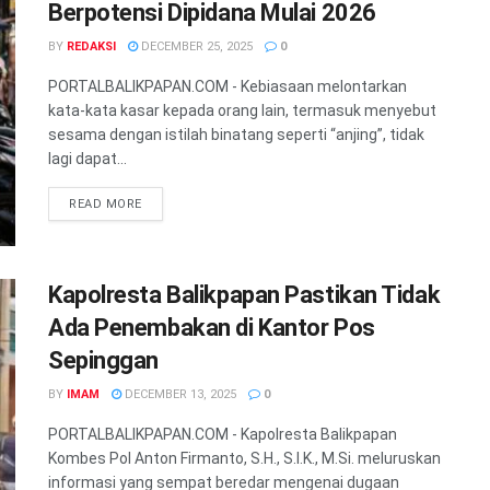
Berpotensi Dipidana Mulai 2026
BY
REDAKSI
DECEMBER 25, 2025
0
PORTALBALIKPAPAN.COM - Kebiasaan melontarkan
kata-kata kasar kepada orang lain, termasuk menyebut
sesama dengan istilah binatang seperti “anjing”, tidak
lagi dapat...
READ MORE
Kapolresta Balikpapan Pastikan Tidak
Ada Penembakan di Kantor Pos
Sepinggan
BY
IMAM
DECEMBER 13, 2025
0
PORTALBALIKPAPAN.COM - Kapolresta Balikpapan
Kombes Pol Anton Firmanto, S.H., S.I.K., M.Si. meluruskan
informasi yang sempat beredar mengenai dugaan