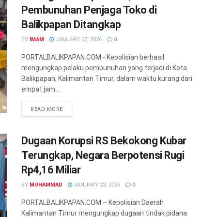
Pembunuhan Penjaga Toko di
Balikpapan Ditangkap
BY
IMAM
JANUARY 27, 2026
0
PORTALBALIKPAPAN.COM - Kepolisian berhasil
mengungkap pelaku pembunuhan yang terjadi di Kota
Balikpapan, Kalimantan Timur, dalam waktu kurang dari
empat jam...
READ MORE
Dugaan Korupsi RS Bekokong Kubar
Terungkap, Negara Berpotensi Rugi
Rp4,16 Miliar
BY
MUHAMMAD
JANUARY 23, 2026
0
PORTALBALIKPAPAN.COM – Kepolisian Daerah
Kalimantan Timur mengungkap dugaan tindak pidana