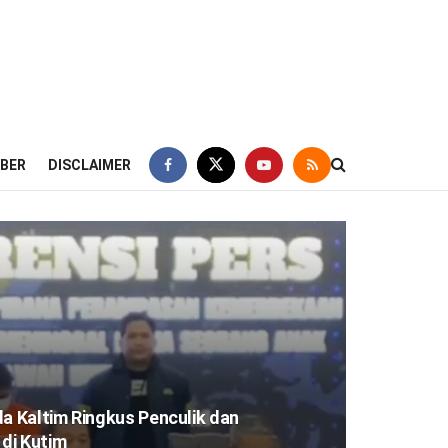
IBER
DISCLAIMER
da Kaltim Ringkus Penculik dan
di Kutim