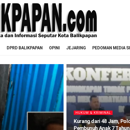
M
DPRD BALIKPAPAN
OPINI
JEJARING
PEDOMAN MEDIA S
HUKUM & KRIMINAL
Kurang dari 48 Jam, Pol
Pembunuh Anak 7 Tahun 