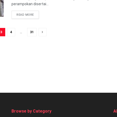
perampokan disertai...
READ MORE
3
4
…
31
Browse by Category
A