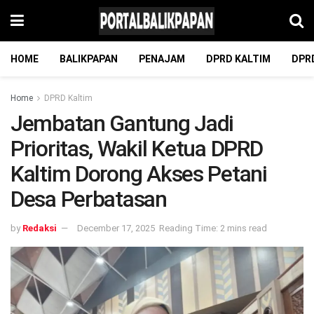
HOME
BALIKPAPAN
PENAJAM
DPRD KALTIM
DPR
Home
DPRD Kaltim
Jembatan Gantung Jadi
Prioritas, Wakil Ketua DPRD
Kaltim Dorong Akses Petani
Desa Perbatasan
by
Redaksi
December 17, 2025
Reading Time: 2 mins read