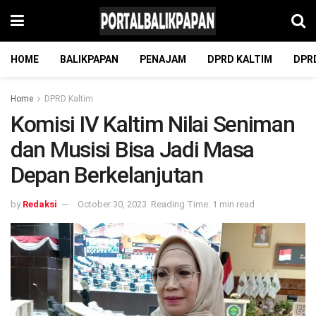
HOME
BALIKPAPAN
PENAJAM
DPRD KALTIM
DPR
Home
DPRD Kaltim
Komisi IV Kaltim Nilai Seniman
dan Musisi Bisa Jadi Masa
Depan Berkelanjutan
by
Redaksi
October 30, 2023
Reading Time: 1 min read