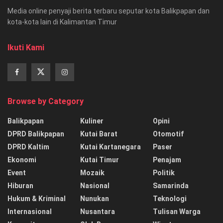
Media online penyaji berita terbaru seputar kota Balikpapan dan
kota-kota lain di Kalimantan Timur
Ikuti Kami
Browse by Category
Balikpapan
Kuliner
Opini
DPRD Balikpapan
Kutai Barat
Otomotif
DPRD Kaltim
Kutai Kartanegara
Paser
Ekonomi
Kutai Timur
Penajam
Event
Mozaik
Politik
Hiburan
Nasional
Samarinda
Hukum & Kriminal
Nunukan
Teknologi
Internasional
Nusantara
Tulisan Warga