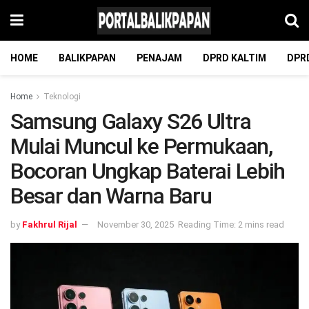
HOME
BALIKPAPAN
PENAJAM
DPRD KALTIM
DPR
Home
Teknologi
Samsung Galaxy S26 Ultra
Mulai Muncul ke Permukaan,
Bocoran Ungkap Baterai Lebih
Besar dan Warna Baru
by
Fakhrul Rijal
November 30, 2025
Reading Time: 2 mins read