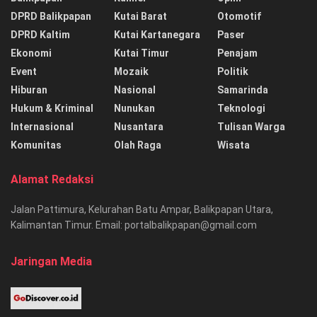
DPRD Balikpapan
Kutai Barat
Otomotif
DPRD Kaltim
Kutai Kartanegara
Paser
Ekonomi
Kutai Timur
Penajam
Event
Mozaik
Politik
Hiburan
Nasional
Samarinda
Hukum & Kriminal
Nunukan
Teknologi
Internasional
Nusantara
Tulisan Warga
Komunitas
Olah Raga
Wisata
Alamat Redaksi
Jalan Pattimura, Kelurahan Batu Ampar, Balikpapan Utara,
Kalimantan Timur. Email: portalbalikpapan@gmail.com
Jaringan Media