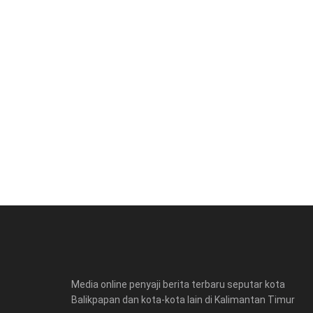
Media online penyaji berita terbaru seputar kota
Balikpapan dan kota-kota lain di Kalimantan Timur