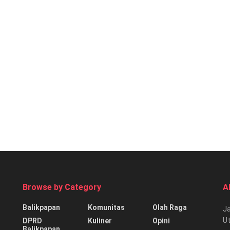
Browse by Category
A
Balikpapan
Komunitas
Olah Raga
Ja
Ut
DPRD
Kuliner
Opini
Balikpapan