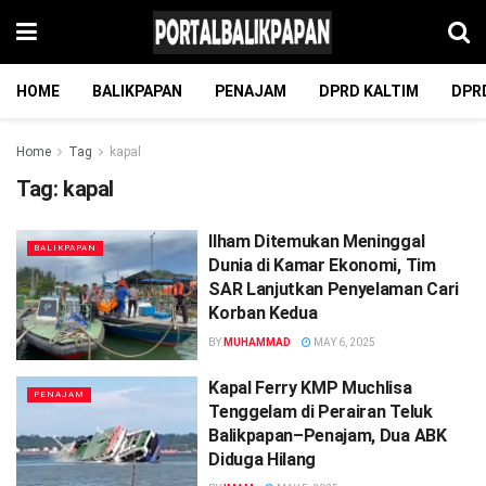
HOME
BALIKPAPAN
PENAJAM
DPRD KALTIM
DPR
Home
Tag
kapal
Tag:
kapal
Ilham Ditemukan Meninggal
BALIKPAPAN
Dunia di Kamar Ekonomi, Tim
SAR Lanjutkan Penyelaman Cari
Korban Kedua
BY
MUHAMMAD
MAY 6, 2025
Kapal Ferry KMP Muchlisa
PENAJAM
Tenggelam di Perairan Teluk
Balikpapan–Penajam, Dua ABK
Diduga Hilang