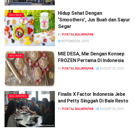
Hidup Sehat Dengan
KULINER
‘Smoothers’, Jus Buah dan Sayur
Segar
BY
PORTAL BALIKPAPAN
SEPTEMBER 8, 2015
MIE DESA, Mie Dengan Konsep
KULINER
FROZEN Pertama Di Indonesia
BY
PORTAL BALIKPAPAN
AUGUST 25, 2015
Finalis X Factor Indonesia Jebe
BALIKPAPAN
and Petty Singgah Di Bale Resto
BY
PORTAL BALIKPAPAN
AUGUST 24, 2015