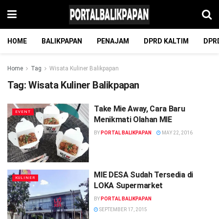
HOME
BALIKPAPAN
PENAJAM
DPRD KALTIM
DPR
Home
Tag
Wisata Kuliner Balikpapan
Tag:
Wisata Kuliner Balikpapan
Take Mie Away, Cara Baru
EVENT
Menikmati Olahan MIE
BY
PORTAL BALIKPAPAN
MAY 22, 2016
MIE DESA Sudah Tersedia di
KULINER
LOKA Supermarket
BY
PORTAL BALIKPAPAN
SEPTEMBER 17, 2015