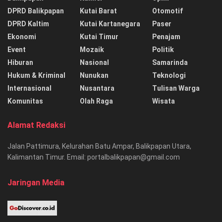
DPRD Balikpapan
Kutai Barat
Otomotif
DPRD Kaltim
Kutai Kartanegara
Paser
Ekonomi
Kutai Timur
Penajam
Event
Mozaik
Politik
Hiburan
Nasional
Samarinda
Hukum & Kriminal
Nunukan
Teknologi
Internasional
Nusantara
Tulisan Warga
Komunitas
Olah Raga
Wisata
Alamat Redaksi
Jalan Pattimura, Kelurahan Batu Ampar, Balikpapan Utara,
Kalimantan Timur. Email: portalbalikpapan@gmail.com
Jaringan Media