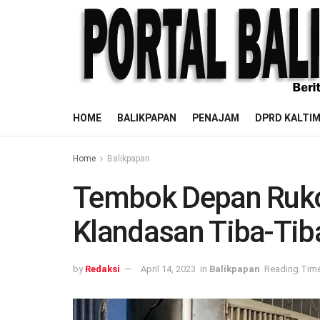
HOME
BALIKPAPAN
PENAJAM
DPRD KALTI
Home
Balikpapan
Tembok Depan Ruk
Klandasan Tiba-Ti
by
Redaksi
April 14, 2023
in
Balikpapan
Reading Time