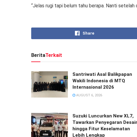
“Jelas rugi tapi belum tahu berapa. Nanti setelah 
Share
Berita
Terkait
Santriwati Asal Balikpapan
Wakili Indonesia di MTQ
Internasional 2026
AUGUST 6, 2026
Suzuki Luncurkan New XL7,
Tawarkan Penyegaran Desai
hingga Fitur Keselamatan
Lebih Lengkap