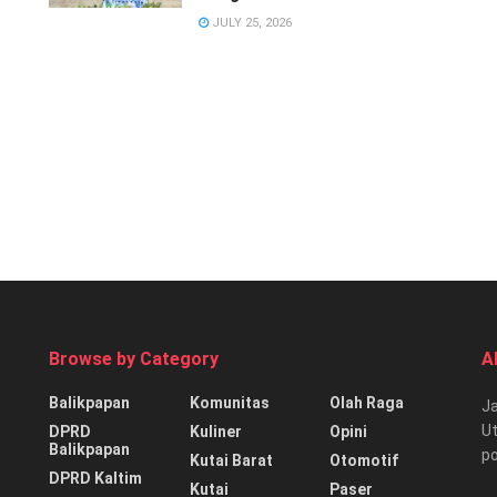
JULY 25, 2026
Browse by Category
A
Balikpapan
Komunitas
Olah Raga
Ja
Ut
DPRD
Kuliner
Opini
Balikpapan
p
Kutai Barat
Otomotif
DPRD Kaltim
Kutai
Paser