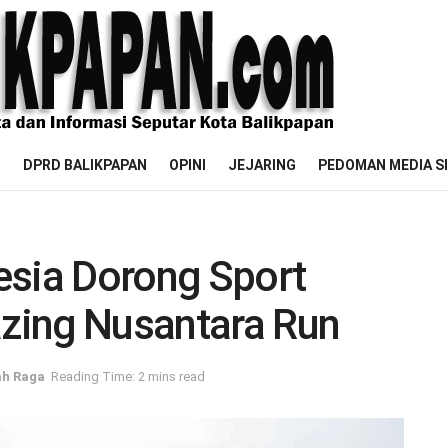
M
DPRD BALIKPAPAN
OPINI
JEJARING
PEDOMAN MEDIA S
esia Dorong Sport
zing Nusantara Run
ah Raga
Reading Time: 2 mins read