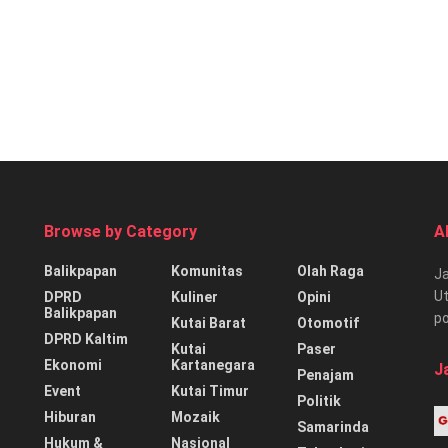
Browse by Category
A
Balikpapan
Komunitas
Olah Raga
Ja
Ut
DPRD
Kuliner
Opini
Balikpapan
p
Kutai Barat
Otomotif
DPRD Kaltim
Kutai
Paser
Ekonomi
Kartanegara
J
Penajam
Event
Kutai Timur
Politik
Hiburan
Mozaik
Samarinda
Hukum &
Nasional