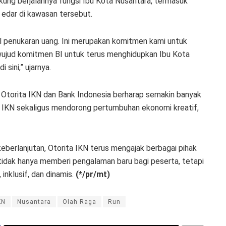
ung berjalannya fungsi Ibu Kota Nusantara, termasuk
 edar di kawasan tersebut.
l penukaran uang. Ini merupakan komitmen kami untuk
a wujud komitmen BI untuk terus menghidupkan Ibu Kota
sini,” ujarnya.
 Otorita IKN dan Bank Indonesia berharap semakin banyak
 IKN sekaligus mendorong pertumbuhan ekonomi kreatif,
erlanjutan, Otorita IKN terus mengajak berbagai pihak
 tidak hanya memberi pengalaman baru bagi peserta, tetapi
inklusif, dan dinamis.
(*/pr/mt)
KN
Nusantara
Olah Raga
Run