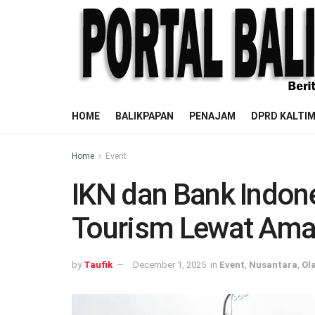
HOME
BALIKPAPAN
PENAJAM
DPRD KALTI
Home
Event
IKN dan Bank Indon
Tourism Lewat Ama
by
Taufik
December 1, 2025
in
Event
,
Nusantara
,
Ol