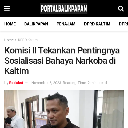
HOME
BALIKPAPAN
PENAJAM
DPRD KALTIM
DPR
Home
DPRD Kaltim
Komisi II Tekankan Pentingnya
Sosialisasi Bahaya Narkoba di
Kaltim
by
Redaksi
November 6, 2023
Reading Time: 2 mins read