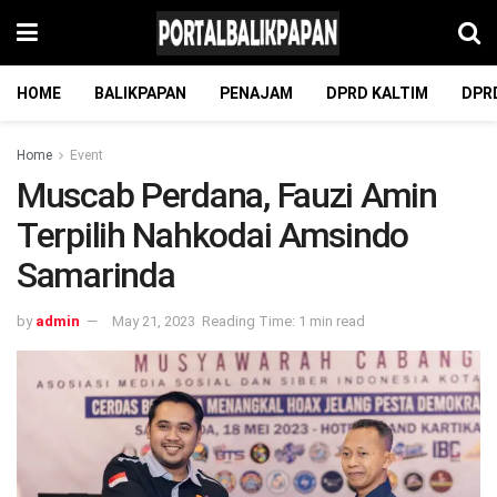
HOME
BALIKPAPAN
PENAJAM
DPRD KALTIM
DPR
Home
Event
Muscab Perdana, Fauzi Amin
Terpilih Nahkodai Amsindo
Samarinda
by
admin
May 21, 2023
Reading Time: 1 min read