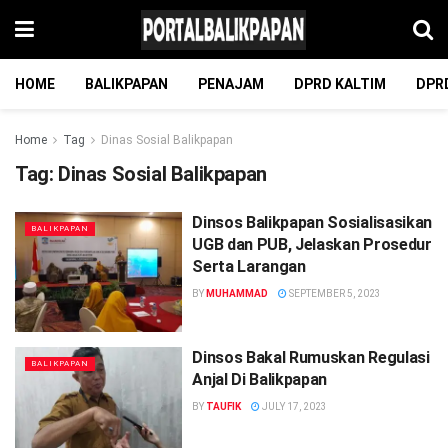
HOME
BALIKPAPAN
PENAJAM
DPRD KALTIM
DPR
Home
Tag
Dinas Sosial Balikpapan
Tag:
Dinas Sosial Balikpapan
Dinsos Balikpapan Sosialisasikan
BALIKPAPAN
UGB dan PUB, Jelaskan Prosedur
Serta Larangan
BY
MUHAMMAD
SEPTEMBER 5, 2023
Dinsos Bakal Rumuskan Regulasi
BALIKPAPAN
Anjal Di Balikpapan
BY
TAUFIK
JULY 17, 2023