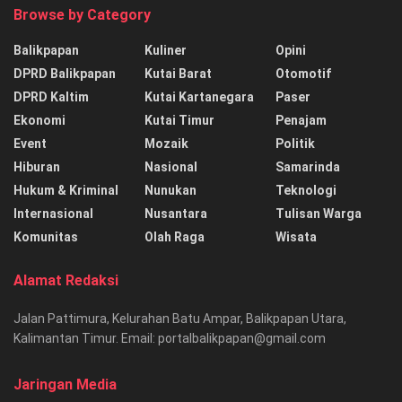
Browse by Category
Balikpapan
Kuliner
Opini
DPRD Balikpapan
Kutai Barat
Otomotif
DPRD Kaltim
Kutai Kartanegara
Paser
Ekonomi
Kutai Timur
Penajam
Event
Mozaik
Politik
Hiburan
Nasional
Samarinda
Hukum & Kriminal
Nunukan
Teknologi
Internasional
Nusantara
Tulisan Warga
Komunitas
Olah Raga
Wisata
Alamat Redaksi
Jalan Pattimura, Kelurahan Batu Ampar, Balikpapan Utara,
Kalimantan Timur. Email: portalbalikpapan@gmail.com
Jaringan Media