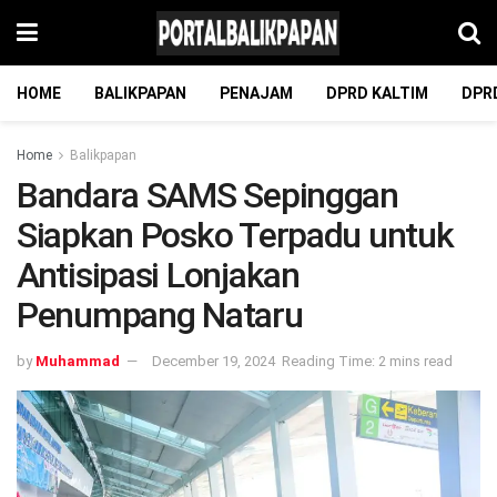
HOME
BALIKPAPAN
PENAJAM
DPRD KALTIM
DPR
Home
Balikpapan
Bandara SAMS Sepinggan
Siapkan Posko Terpadu untuk
Antisipasi Lonjakan
Penumpang Nataru
by
Muhammad
December 19, 2024
Reading Time: 2 mins read